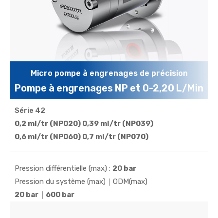
Micro pompe à engrenages de précision
Pompe à engrenages NP et 0-2,20 L/Min
Série 42
Avec une haute précision (± 0,1 %), une résistance à
la température/pression/usure, un faible bruit, une
0,2 ​​ml/tr (NP020) 0,39 ml/tr (NP039)
longue durée de vie et une capacité de
0,6 ml/tr (NP060) 0,7 ml/tr (NP070)
fonctionnement à sec, il convient à une distribution
biphasée gaz-liquide précise...
Pression différentielle (max) :
20 bar
Pression du système (max)｜ODM(max)
20 bar｜600 bar