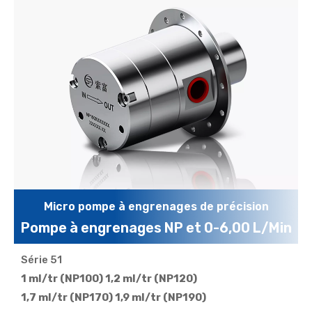
Micro pompe à engrenages de précision
Pompe à engrenages NP et 0-6,00 L/Min
Série 51
Largement utilisé dans le transfert de fluides, la
1 ml/tr (NP100) 1,2 ml/tr (NP120)
distribution précise, le dosage de haute précision,
1,7 ml/tr (NP170) 1,9 ml/tr (NP190)
l'échantillonnage, la pulvérisation, l'impression, la