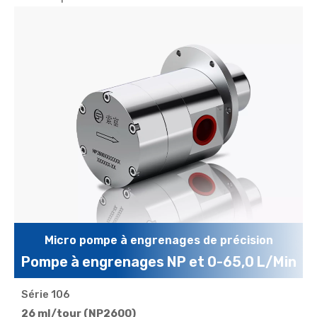
Micro pompe à engrenages de précision
Pompe à engrenages NP et 0-65,0 L/Min
Série 106
Bénéficiant d'une durée de vie de plus de 20 000
heures et d'options de moteurs flexibles comme des
26 ml/tour (NP2600)