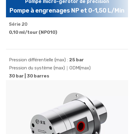
Pompe micro-gerotor de précision
Pompe à engrenages NP et 0-1,50 L/Min
Série 20
Dotée d'un corps compact de 20 mm et d'un
0,10 ml/tour (NP010)
fonctionnement de 10 à 20 000 tr/min, cette pompe
à engrenages internes redéfinit la précision et
l'efficacité du refroidissement par micro-liquide...
Pression différentielle (max) :
25 bar
Pression du système (max)｜ODM(max)
30 bar | 30 barres