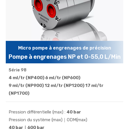
Micro pompe à engrenages de précision
Pompe à engrenages NP et 0-55,0 L/Min
Série 98
Fonctionne de -120°C à 150°C, avec certification CE,
4 ml/tr (NP400) 6 ml/tr (NP600)
ISO, RoHS et REACH. Utilisé dans les énergies
9 ml/tr (NP900) 12 ml/tr (NP1200) 17 ml/tr
nouvelles, le médical, l'industrie, la réfrigération, la
(NP1700)
protection incendie, l'agriculture...
Pression différentielle (max) :
40 bar
Pression du système (max)｜ODM(max)
40 bar｜600 bar