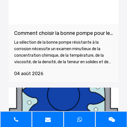
Comment choisir la bonne pompe pour les produits chimiques corrosifs
La sélection de la bonne pompe résistante à la
corrosion nécessite un examen minutieux de la
concentration chimique, de la température, de la
viscosité, de la densité, de la teneur en solides et des
conditions d'installation. Ce guide explique comment
04 août 2026
les alliages métalliques, les polymères fluorés, les
thermoplastiques et les composants céramiques se
comportent dans des fluides agressifs. Il compare
également les technologies de pompes centrifuges, à
entraînement magnétique, à membrane,
péristaltiques et doseuses, tout en couvrant les
choix d'étanchéité, les risques de cavitation, la
hauteur d'aspiration, le dimensionnement du moteur