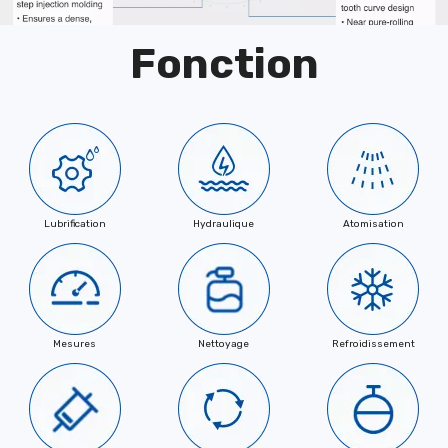
Fonction
Lubrification
Hydraulique
Atomisation
Mesures
Nettoyage
Refroidissement